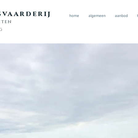
vaarderij
home
algemeen
aanbod
hten
ng