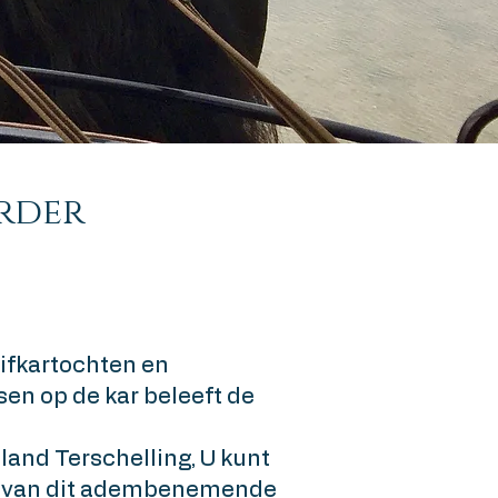
rder
uifkartochten en
sen op de kar beleeft de
land Terschelling, U kunt
en van dit adembenemende