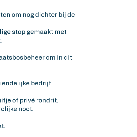
tten om nog dichter bij de
llige stop gemaakt met
.
taatsbosbeheer om in dit
iendelijke bedrijf.
tje of privé rondrit.
lijke noot.
t.