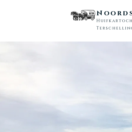
Noords
Huifkartoc
Terschelli