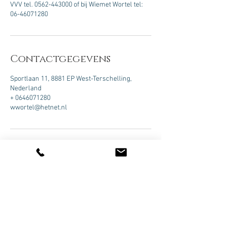
VVV tel. 0562-443000 of bij Wiemet Wortel tel:
06-46071280
Contactgegevens
Sportlaan 11, 8881 EP West-Terschelling,
Nederland
+ 0646071280
wwortel@hetnet.nl
BEL WIEMET :
0031646071280
Wij rijden zomers dagelijks twee
tochten van 2 uur
om 10:30 en 13:30 uur.