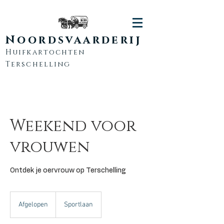
Noordsvaarderij
Huifkartochten
Terschelling
Weekend voor
vrouwen
Ontdek je oervrouw op Terschelling
Afgelopen
A
Sportlaan
f
g