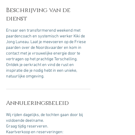
e
Beschrijving van de
l
o
dienst
p
e
Ervaar een transformerend weekend met
n
paardencoach en systemisch werker Kiki de
Jong Luneau. Laat je meevoeren op de Friese
paarden over de Noordsvaarder en kom in
contact met je vrouwelijke energie door te
vertragen op het prachtige Terschelling.
Ontdek je oerkracht en vind de rust en
inspiratie die je nodig hebt in een unieke,
natuurlijke omgeving.
Annuleringsbeleid
Wij rijden dagelijks, de tochten gaan door bij
voldoende deelname.
Graag tijdig reserveren.
Kaartverkoop en reserveringen: